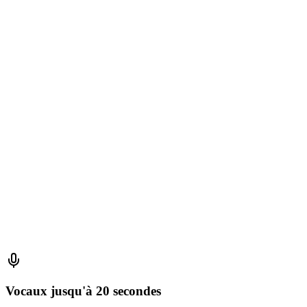
LIVE
Sophie & Marc
Écrire un message...
Vocaux jusqu'à 20 secondes